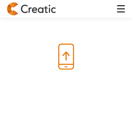
Accueil
>
Des applications mobile sur mesure
Développez des applications mobiles
natives performantes et sur-mesure
Avec plusieurs millions d’applications disponibles sur les
stores iOS et Android, le mobile est devenu un canal de
référence pour les entreprises.