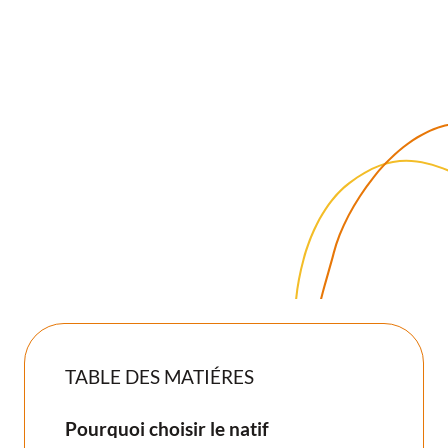
Chaque année, des milliards de téléchargements sont
enregistrés, et le temps passé sur mobile continue
d’augmenter.
Pour les utilisateurs, l’application native est désormais un
réflexe : elle est plus rapide, plus accessible et mieux
intégrée à leurs usages quotidiens qu’un simple site web.
TABLE DES MATIÉRES
Pourquoi choisir le natif