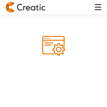
Accueil
>
Des applications web sur mesure
Modernisez vos processus grâce à
des applications web sur mesure
Dans de nombreuses entreprises, la performance repose
sur des outils digitaux fiables, ergonomiques et
parfaitement adaptés au métier. Pourtant, la réalité est