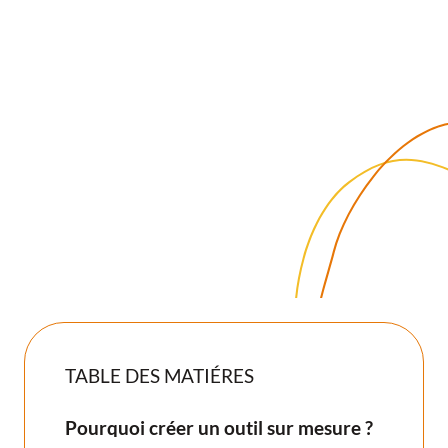
souvent différente : logiciels vieillissants, solutions
bricolées avec Excel, plateformes trop complexes ou mal
pensées, resaisie dans de multiples outils… .
Résultat : perte d’efficacité, lenteur dans les processus,
frustration des équipes… et un impact direct sur la
productivité.
TABLE DES MATIÉRES
Pourquoi créer un outil sur mesure ?